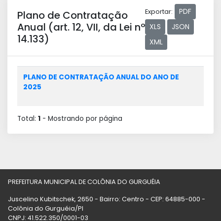
PDF
Exportar:
Plano de Contratação
Anual (art. 12, VII, da Lei nº
XLS
JSON
14.133)
XML
PLANO DE CONTRATAÇÃO ANUAL DO ANO DE
2025
Total:
1
- Mostrando
por página
PREFEITURA MUNICIPAL DE COLÔNIA DO GURGUÉIA
Juscelino Kubitschek, 2650 - Bairro: Centro - CEP: 64885-000 -
Colônia do Gurguéia/PI
CNPJ: 41.522.350/0001-03