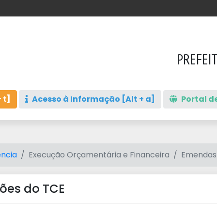
PREFEI
 t]
Acesso à Informação [Alt + a]
Portal de
ncia
Execução Orçamentária e Financeira
Emendas
dões do TCE