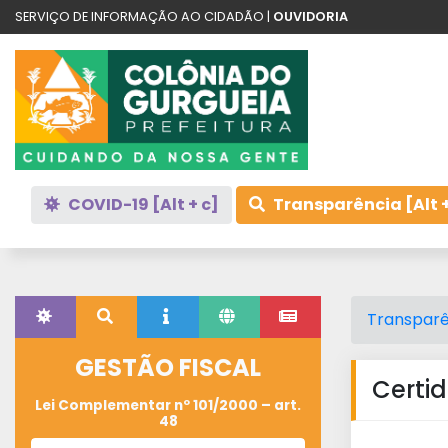
SERVIÇO DE INFORMAÇÃO AO CIDADÃO |
OUVIDORIA
COVID-19 [Alt + c]
Transparência [Alt +
Transparê
GESTÃO FISCAL
Certi
Lei Complementar nº 101/2000 – art.
48