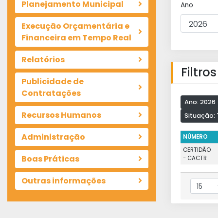
Planejamento Municipal
Ano
Execução Orçamentária e
Financeira em Tempo Real
Relatórios
Filtro
Publicidade de
Contratações
Ano: 2026
Recursos Humanos
Situação:
Administração
NÚMERO
CERTIDÃO
Boas Práticas
- CACTR
Outras informações