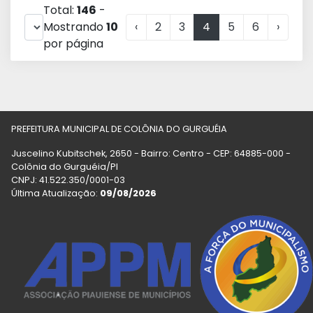
Total:
146
-
Mostrando
10
‹
2
3
4
5
6
›
por página
PREFEITURA MUNICIPAL DE COLÔNIA DO GURGUÉIA
Juscelino Kubitschek, 2650 - Bairro: Centro - CEP: 64885-000 -
Colônia do Gurguéia/PI
CNPJ: 41.522.350/0001-03
Última Atualização:
09/08/2026