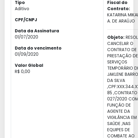
Tipo
Fiscal do
Aditivo
Contrato:
KATARINA MIKA
CPF/CNPJ
A. DE ARAÚJO
Data da Assinatura
01/07/2020
Objeto:
RESOL
CANCELAR O
Data do vencimento
CONTRATO DE
01/09/2020
PRESTAÇÃO DE
SERVIÇOS
Valor Global
TEMPORÁRIO D
R$ 0,00
JAKLENE BARR
DA SILVA
,CPF:XXX.344.X
85 ,CONTRATO 
027/2020 CO
FUNÇÃO DE
AGENTE DA
VIGILÂNCIA EM
SAÚDE ,NAS
EQUIPES DE
COMBATE AO