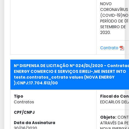
NOVO
CORONAVÍRUS
(COVID-19)NO
PERÍODO DE 01
SETEMBRO DE
2020.
Contrato
Nº DISPENSA DE LICITAÇÃO Nº 024/DL/2020 - Contrata
ENERGY COMERCIO E SERVIÇOS EIRELI-,ME INSERT INTO
teste.contratos_cotrato values (NOVA ENERGY
);CNPJ:17.704.612/00
Tipo
Fiscal do Con
Contratos
EDCARLOS DEL
CPF/CNPJ
Objeto:
CONT
Data da Assinatura
ATRAVÉS DA PE
30/06/2020
NOVA ENERGY 