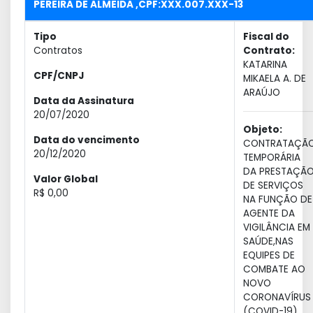
PEREIRA DE ALMEIDA ,CPF:XXX.007.XXX-13
Tipo
Fiscal do
Contratos
Contrato:
KATARINA
CPF/CNPJ
MIKAELA A. DE
ARAÚJO
Data da Assinatura
20/07/2020
Objeto:
Data do vencimento
CONTRATAÇÃ
20/12/2020
TEMPORÁRIA
DA PRESTAÇÃ
Valor Global
DE SERVIÇOS
R$ 0,00
NA FUNÇÃO DE
AGENTE DA
VIGILÂNCIA EM
SAÚDE,NAS
EQUIPES DE
COMBATE AO
NOVO
CORONAVÍRUS
(COVID-19).