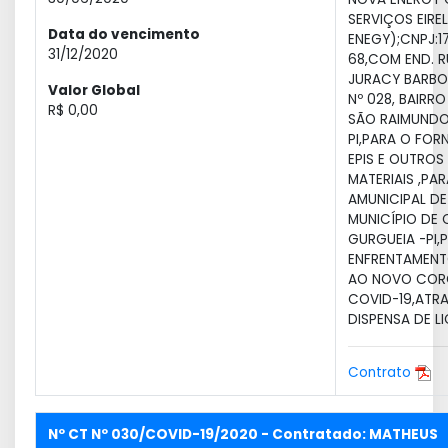
SERVIÇOS EIRE
Data do vencimento
ENEGY);CNPJ:17
31/12/2020
68,COM END. 
JURACY BARB
Valor Global
Nº 028, BAIRR
R$ 0,00
SÃO RAIMUNDO
PI,PARA O FOR
EPIS E OUTROS
MATERIAIS ,PA
AMUNICIPAL D
MUNICÍPIO DE
GURGUEIA -PI,
ENFRENTAMEN
AO NOVO COR
COVID-19,ATRA
DISPENSA DE L
Contrato
Nº CT Nº 030/COVID-19/2020 - Contratado: MATHEUS