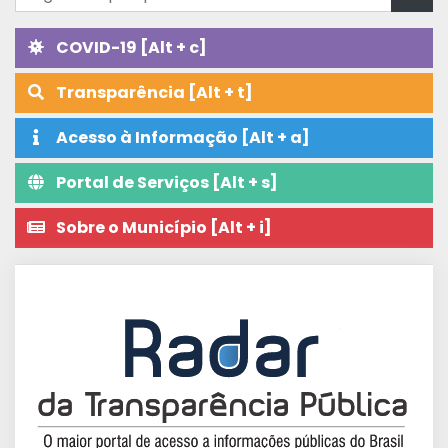
COVID-19 [Alt + c]
Transparência [Alt + t]
Acesso à Informação [Alt + a]
Portal de Serviços [Alt + s]
Sobre o Município [Alt + i]